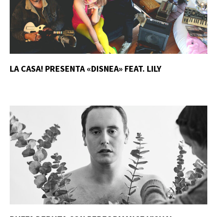
LA CASA! PRESENTA «DISNEA» FEAT. LILY