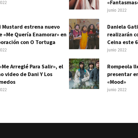
«Fantasmas
2022
junio 2022
i Mustard estrena nuevo
Daniela Gat
le «Me Quería Enamorar» en
realizarán c
boración con O Tortuga
Ceina este 6
2022
junio 2022
«Me Arreglé Para Salir», el
Rompeola ll
o video de Dani Y Los
presentar en
medos
«Mood»
2022
junio 2022