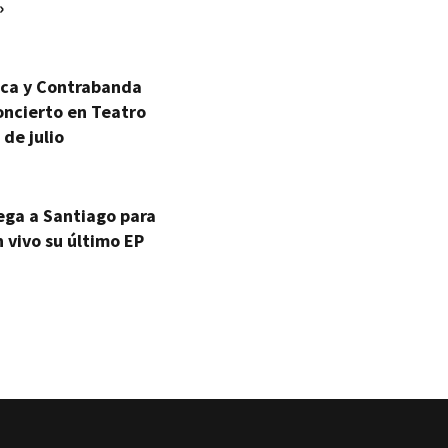
»
ica y Contrabanda
oncierto en Teatro
 de julio
ega a Santiago para
 vivo su último EP