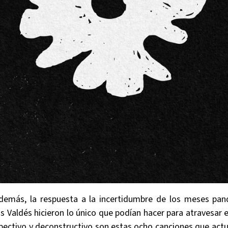
además, la respuesta a la incertidumbre de los meses pa
s Valdés hicieron lo único que podían hacer para atravesar e
pectivo y deconstructivo son estas ocho canciones que actua