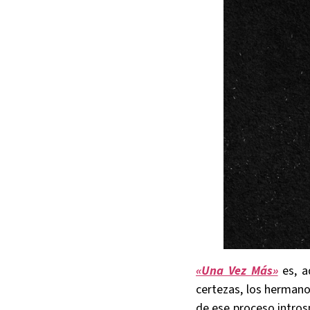
«Una Vez Más»
es, 
certezas, los hermano
de ese proceso intros