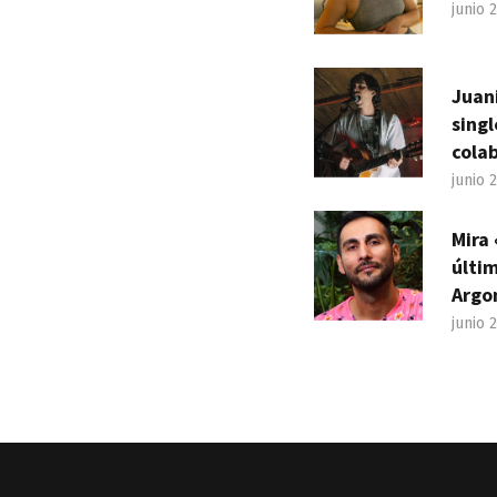
junio 
Juan
sing
cola
junio 
Mira 
últim
Argo
junio 