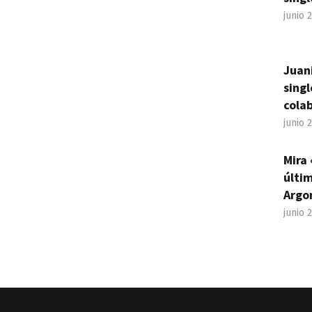
junio 
Juan
sing
cola
junio 
Mira 
últim
Argo
junio 