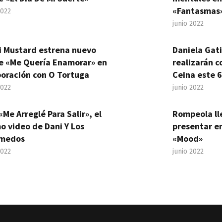
«Fantasmas
2022
junio 2022
i Mustard estrena nuevo
Daniela Gat
le «Me Quería Enamorar» en
realizarán c
boración con O Tortuga
Ceina este 6
2022
junio 2022
«Me Arreglé Para Salir», el
Rompeola ll
o video de Dani Y Los
presentar en
medos
«Mood»
2022
junio 2022