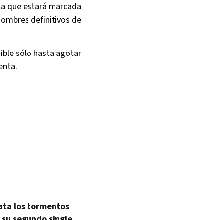
 la que estará marcada
nombres definitivos de
nible sólo hasta agotar
enta.
ata los tormentos
 su segundo single