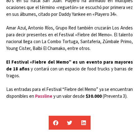
80’s en su natal San Juan. Playero ha afirmado en múltiples
ocasiones que el término «reguetón» se escuchó por primera vez
en sus álbumes, citado por Daddy Yankee en «Playero 34».
Amar Azul, Antonio Ríos, Grupo Red también cruzarán Los Andes
para decir presentes en el Festival «Fiebre del Memo». El talento
nacional llega con La Combo Tortuga, Santaferia, Zúmbale Primo,
Young Cister, Balbi El Chamako, entre otros.
El Festival «Fiebre del Memo” es un evento para mayores
de 18 años
y contará con un espacio de food trucks y barras de
tragos.
Las entradas para el Festival “Fiebre del Memo” ya se encuentran
disponibles en
Passline
y un valor desde
$30.000
(Preventa 3).