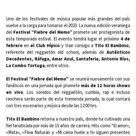
Uno de los festivales de música popular más grandes del país
vuelve a la carga para tomarse el 2023. La nueva edición veraniega
del
Festival “Fiebre del Memo”
promete ser protagonista de
esta temporada estival. El evento tendrá lugar el próximo
4 de
febrero
en
el Club Hípico
y trae consigo a
Tito El Bambino
,
referente del reggaetón old school, además de
Auténticos
Decadentes, Ráfaga, Amar Azul, Santaferia, Antonio Ríos,
La Combo Tortuga
, entre otros.
El Festival “Fiebre del Memo”
se reunirá nuevamente con sus
fanáticos en una jornada que promete
más de 12 horas shows
en vivo
. Los sonidos del reggaetón, cumbia, rap e incluso
ranchera serán parte de esta tremenda jornada, la cual contará
con tres escenarios y música desde las 12:00 hrs.
Tito El Bambino
retorna a nuestro país, donde ha cultivado una
fiel fanaticada por más de 15 años de carrera. Hits como “El amor»,
«Mata», «Flow Natural» y «Mi cama huele a ti» siguen presentes