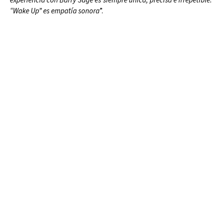
experiencia con Barry Sage es siempre única, precisa e irrepetible.
“Wake Up” es empatía sonora
”.