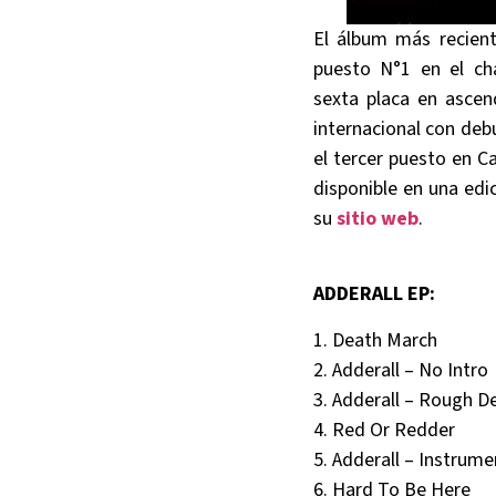
El álbum más recien
puesto N°1 en el cha
sexta placa en ascen
internacional con debu
el tercer puesto en C
disponible en una edi
su
sitio web
.
ADDERALL EP:
1. Death March
2. Adderall – No Intro
3. Adderall – Rough 
4. Red Or Redder
5. Adderall – Instrume
6. Hard To Be Here