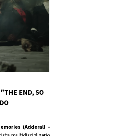
 "THE END, SO
NDO
emories (Adderall –
ista multidisciplinario