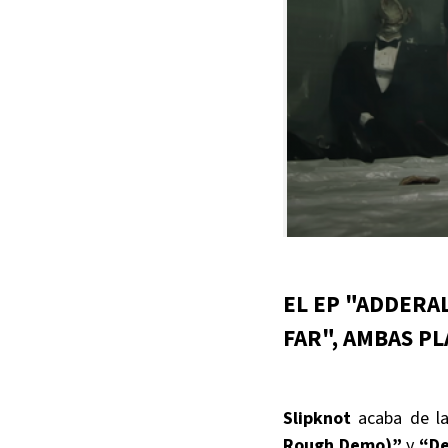
EL EP "ADDERA
FAR", AMBAS P
Slipknot
acaba de la
Rough Demo)”
y
“De