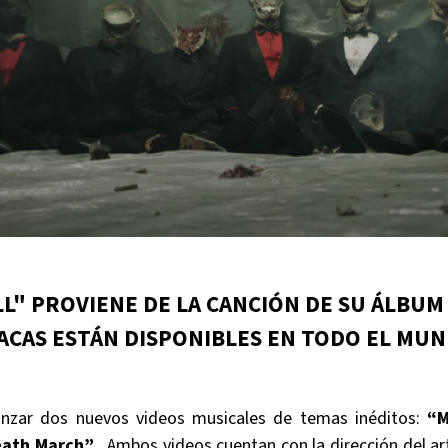
LL" PROVIENE DE LA CANCIÓN DE SU ÁLBUM
LACAS ESTÁN DISPONIBLES EN TODO EL MU
nzar dos nuevos videos musicales de temas inéditos:
“M
ath March”
. Ambos videos cuentan con la dirección del art