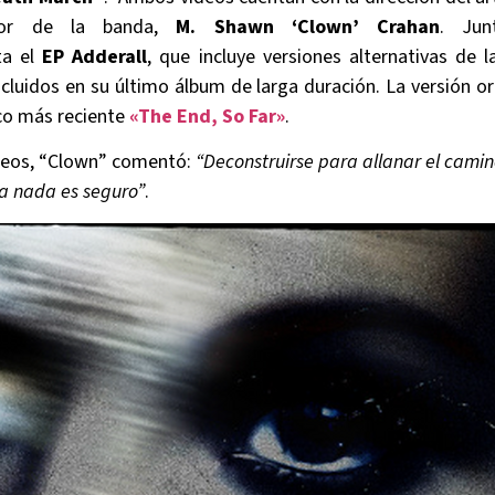
dor de la banda,
M. Shawn ‘Clown’ Crahan
. Jun
ta el
EP Adderall
, que incluye versiones alternativas de 
cluidos en su último álbum de larga duración. La versión ori
sco más reciente
«The End, So Far»
.
ideos, “Clown” comentó:
“Deconstruirse para allanar el camin
a nada es seguro”
.