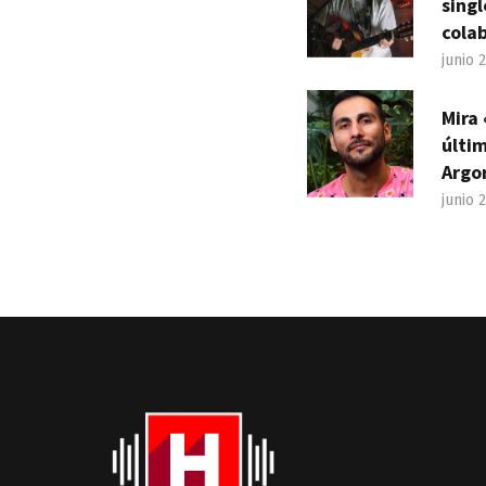
sing
cola
junio 
Mira 
últim
Argo
junio 