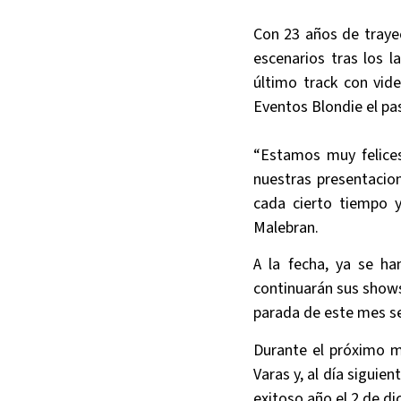
Con 23 años de trayec
escenarios tras los 
último track con vid
Eventos Blondie el p
“Estamos muy felices
nuestras presentacio
cada cierto tiempo 
Malebran.
A la fecha, ya se ha
continuarán sus shows
parada de este mes se
Durante el próximo m
Varas y, al día siguie
exitoso año el 2 de di