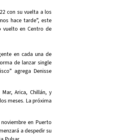
22 con su vuelta a los
nos hace tarde”, este
o vuelto en Centro de
 gente en cada una de
orma de lanzar single
isco” agrega Denisse
ar, Arica, Chillán, y
 dos meses. La próxima
e noviembre en Puerto
comenzará a despedir su
ia Pulsar.