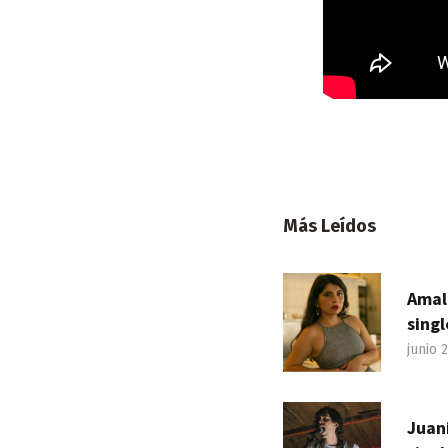
Más Leídos
Amal
singl
junio 
Juan