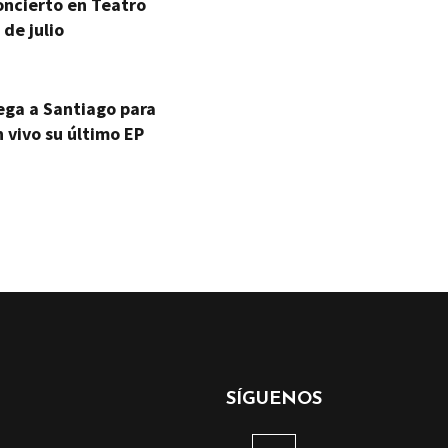
oncierto en Teatro
 de julio
ega a Santiago para
 vivo su último EP
SÍGUENOS