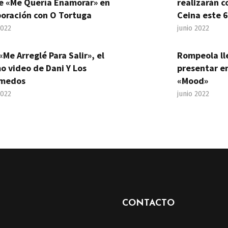
le «Me Quería Enamorar» en
realizarán c
boración con O Tortuga
Ceina este 6
2022
junio 2022
«Me Arreglé Para Salir», el
Rompeola ll
o video de Dani Y Los
presentar en
medos
«Mood»
2022
junio 2022
CONTACTO