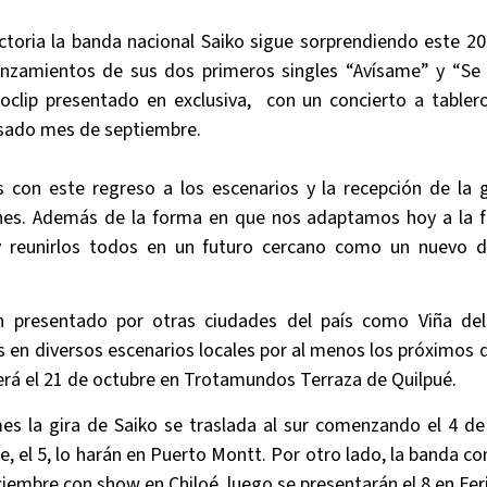
toria la banda nacional Saiko sigue sorprendiendo este 20
lanzamientos de sus dos primeros singles “Avísame” y “Se 
eoclip presentado en exclusiva, con un concierto a tabler
asado mes de septiembre.
 con este regreso a los escenarios y la recepción de la
nes. Además de la forma en que nos adaptamos hoy a la f
y reunirlos todos en un futuro cercano como un nuevo d
n presentado por otras ciudades del país como Viña del M
 en diversos escenarios locales por al menos los próximos
rá el 21 de octubre en Trotamundos Terraza de Quilpué.
es la gira de Saiko se traslada al sur comenzando el 4 d
nte, el 5, lo harán en Puerto Montt. Por otro lado, la banda 
ciembre con show en Chiloé, luego se presentarán el 8 en Fer