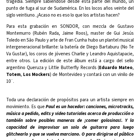
tragedia. Siempre sabiéndose desde esta parte del mundo, un
punto de fuga al sur de Sudamérica. En los locos años veinte del
siglo veintiuno. ¿Acaso no es eso lo que los artistas hacen?
Para esta grabación en SONDOR, con mezcla de Gustavo
Montemurro (Rubén Rada, Jaime Roos), master de Gui Jesús
Toledo en São Paulo y arte de Fran Cunha hubo un plantel musical
intergeneracional brillante: la batería de Diego Bartaburu (No Te
Va Gustar), los coros de jóvenes Charlie y Leandro Aquistapacie,
entre otros. La edición de este álbum está a cargo del sello
argentino Queruza y Little Butterfly Records (
Eduardo Mateo
,
Totem
,
Los Mockers
) de Montevideo y contará con un vinilo de
10¨.
Toda una declaración de propósitos para un artista siempre en
movimiento. Es que
Paul es un hacedor: canciones, microtracks,
música a pedido, edits y video tutoriales acerca de producción o
también sobre posibles maneras de ¡comer golosinas!. Y la
capacidad de improvisar un solo de guitarra para luego
glitchearlo y que se vuelva marciano. O para dirigirse al público