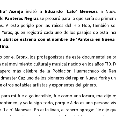
ha’ Asenjo
invitó a
Eduardo ‘Lalo’ Meneses
a Nueva
de
Panteras Negras
se preparó para lo que sería su primer v
. A este periplo por las raíces del Hip Hop, también s
Yuras, quien registró cada uno de los pasajes de esta incr
 abril se estrena con el nombre de ‘Pantera en Nueva Y
Tiña.
do por el Bronx, los protagonistas de este documental se p
a del movimiento cultural y musical nacido en los años ’70. 
rapero más célebre de la Población Huamachuco de Ren
master Caz uno de los pioneros del rap en Nueva York y un
re otros notables artistas y exponentes del género.
’ para mí fue algo increíble, fue como una locura, me dijo
ontáneo, y yo le sigo todo, porque Aldo es una persona visi
a ‘Lalo’ Meneses. En esta línea, el rapero agrega: “le dije 