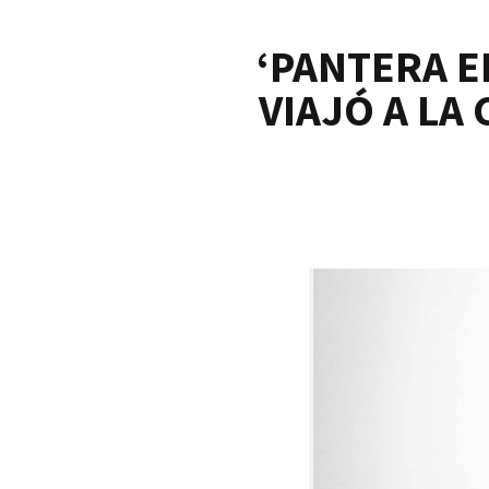
‘PANTERA E
VIAJÓ A LA