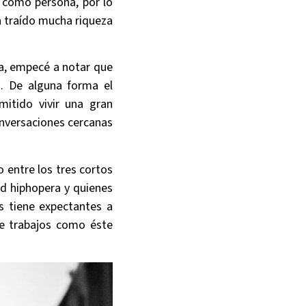
como persona, por lo
ha traído mucha riqueza
ía, empecé a notar que
a. De alguna forma el
itido vivir una gran
onversaciones cercanas
o entre los tres cortos
d hiphopera y quienes
s tiene expectantes a
e trabajos como éste