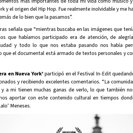
momentos más importantes de toda mi vida como músico y 
rk y el origen del Hip Hop. Fue realmente inolvidable y me 
además de lo bien que la pasamos”.
uras señala que “mientras buscaba en las imágenes que ten
los que habíamos participado era de atención, de alegrí
ciudad y todo lo que nos estaba pasando nos había perm
so que el documental está armado de textos personales y c
era en Nueva York’
participó en el Festival In-Edit quedand
onados y recibiendo excelentes comentarios. “La comunida
 y a mi tienen muchas ganas de verlo, lo que también no
mos aportar con este contenido cultural en tiempos dond
Lalo’ Meneses.