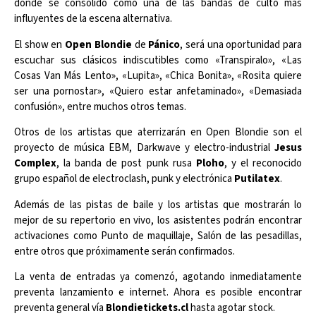
donde se consolidó como una de las bandas de culto más
influyentes de la escena alternativa.
El show en
Open Blondie
de
Pánico
, será una oportunidad para
escuchar sus clásicos indiscutibles como «Transpiralo», «Las
Cosas Van Más Lento», «Lupita», «Chica Bonita», «Rosita quiere
ser una pornostar», «Quiero estar anfetaminado», «Demasiada
confusión», entre muchos otros temas.
Otros de los artistas que aterrizarán en Open Blondie son el
proyecto de música EBM, Darkwave y electro-industrial
Jesus
Complex
, la banda de post punk rusa
Ploho
, y el reconocido
grupo español de electroclash, punk y electrónica
Putilatex
.
Además de las pistas de baile y los artistas que mostrarán lo
mejor de su repertorio en vivo, los asistentes podrán encontrar
activaciones como Punto de maquillaje, Salón de las pesadillas,
entre otros que próximamente serán confirmados.
La venta de entradas ya comenzó, agotando inmediatamente
preventa lanzamiento e internet. Ahora es posible encontrar
preventa general vía
Blondietickets.cl
hasta agotar stock.