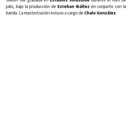
Suelo» fue grabada en
Estudios Sinusoide
durante el mes de
julio, bajo la producción de
Esteban Ibáñez
en conjunto con la
banda. La masterización estuvo a cargo de
Chalo González
.