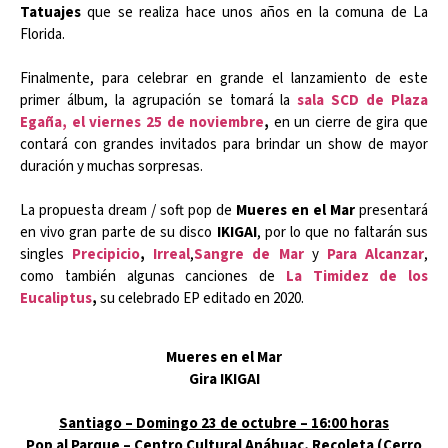
Tatuajes
que se realiza hace unos años en la comuna de La
Florida.
Finalmente, para celebrar en grande el lanzamiento de este
primer álbum, la agrupación se tomará la
sala SCD de Plaza
Egaña, el viernes 25 de noviembre
,
en un cierre de gira que
contará con grandes invitados para brindar un show de mayor
duración y muchas sorpresas.
La propuesta dream / soft pop de
Mueres en el Mar
presentará
en vivo gran parte de su disco
IKIGAI
, por lo que no faltarán sus
singles
Precipicio
,
Irreal
,
Sangre de Mar
y
Para Alcanzar
,
como también algunas canciones de
La Timidez de los
Eucaliptus
,
su celebrado EP editado en 2020.
Mueres en el Mar
Gira IKIGAI
Santiago – Domingo 23 de octubre – 16:00 horas
Pop al Parque – Centro Cultural Anáhuac, Recoleta (Cerro