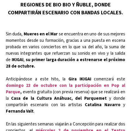
REGIONES DE BIO BIO Y ÑUBLE, DONDE
COMPARTIRÁN ESCENARIO CON BANDAS LOCALES.
Sin duda,
Mueres en el Mar
se encuentra en uno de sus mejores
momentos desde su formación, gracias a una puesta en escena
probada en varios conciertos en lo que va del año, la suma de
nuevas integrantes que refuerzan su sonido en vivo y la salida
de
IKIGAI
,
su primer larga duración a estrenarse el próximo
28 de octubre.
Anticipándose a este hito, la
Gira IKIGAI
comenzará este
domingo 23 de octubre con la participación en Pop al
Parque
,
evento gratuito (con previa reserva) que se realizará en
la
Casa de la Cultura Anáhuac, del Parquemet
y donde
compartirán escenario con las artistas
Catalina Navarro
y
Fernanda Valt
.
En las siguientes semanas viajarán a Concepción para realizar dos
conciertos, el
miércoles 2 de noviembre en el Teatro