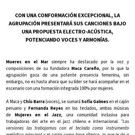
CON UNA CONFORMACIÓN EXCEPCIONAL, LA
AGRUPACIÓN PRESENTARÁ SUS CANCIONES BAJO
UNA PROPUESTA ELECTRO-ACÚSTICA,
POTENCIANDO VOCES Y ARMONÍAS.
Mueres en el Mar
siempre ha destacado por la voz y
composiciones de su fundadora
Maca Careño
, por lo que la
agrupación goza de una potente presencia femenina, sin
embargo, no es hasta ahora que su líder se hará acompañar en el
escenario con una formación integrada 100% por mujeres.
A Maca y
Chío Barra
(voces), se sumará
Sofía
Galmes
en el cajón
peruano y
Fernanda
Reyes
en los teclados, ambas músicas
de
Mujeres en el Jazz
, una comunidad inclusiva para
trabajadoras del arte en el jazz chileno e internacional.
“Las
versiones las trabajamos con el teclado como instrumento
melódico principal y el cajón como base rítmica, lo que le da a