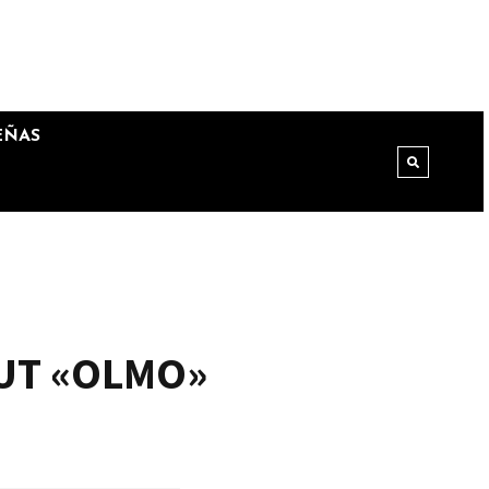
EÑAS
UT «OLMO»