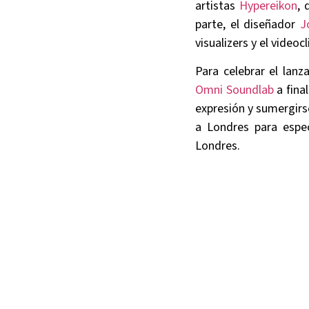
artistas
Hypereikon
, 
parte, el diseñador
J
visualizers y el video
Para celebrar el lan
Omni Soundlab
a fina
expresión y sumergirse
a Londres para espec
Londres.