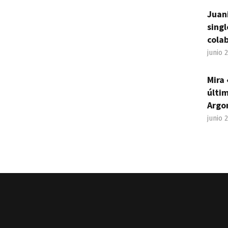
Juan
sing
cola
junio 
Mira 
últim
Argo
junio 