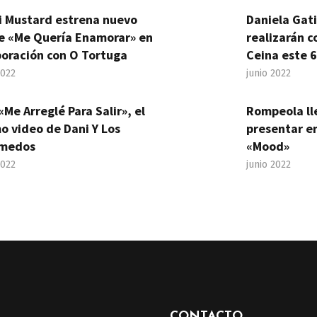
i Mustard estrena nuevo
Daniela Gat
le «Me Quería Enamorar» en
realizarán c
boración con O Tortuga
Ceina este 6
2022
junio 2022
«Me Arreglé Para Salir», el
Rompeola ll
o video de Dani Y Los
presentar en
medos
«Mood»
2022
junio 2022
CONTACTO