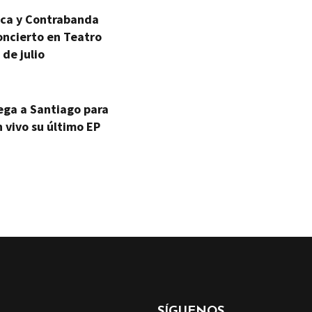
ica y Contrabanda
oncierto en Teatro
 de julio
ega a Santiago para
 vivo su último EP
SÍGUENOS