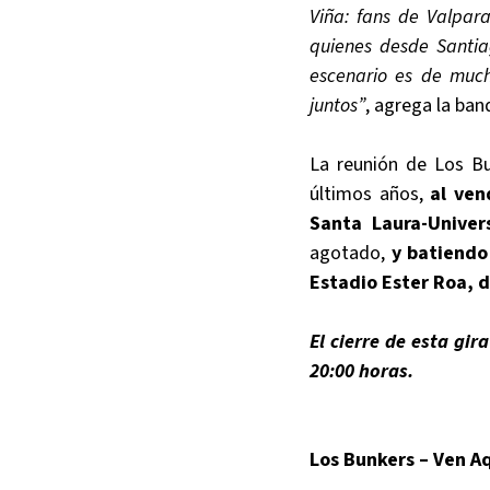
Viña: fans de Valpar
quienes desde Santia
escenario es de much
juntos”
, agrega la ban
La reunión de Los Bu
últimos años,
al ven
Santa Laura-Univer
agotado,
y batiendo
Estadio Ester Roa,
El cierre de esta gi
20:00 horas.
Los Bunkers – Ven Aq