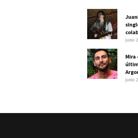
Juan
sing
cola
junio 
Mira 
últim
Argo
junio 