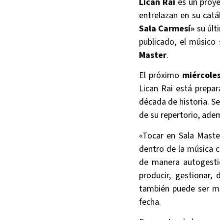
Lican Rai
es un proyec
entrelazan en su catá
Sala Carmesí»
su últ
publicado, el músico
Master
.
El próximo
miércole
Lican Rai está prepa
década de historia. S
de su repertorio, ade
«Tocar en Sala Maste
dentro de la música c
de manera autogestio
producir, gestionar
también puede ser mu
fecha.