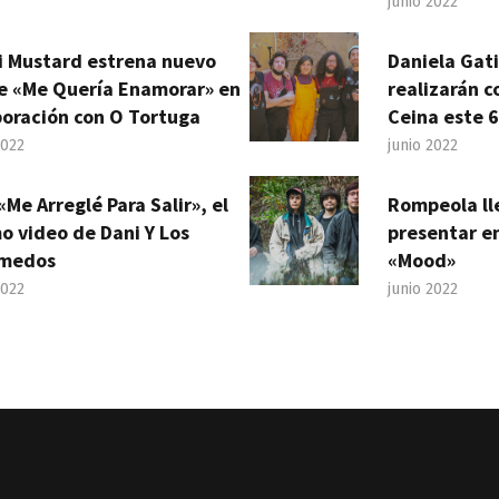
junio 2022
i Mustard estrena nuevo
Daniela Gat
le «Me Quería Enamorar» en
realizarán c
boración con O Tortuga
Ceina este 6
2022
junio 2022
«Me Arreglé Para Salir», el
Rompeola ll
o video de Dani Y Los
presentar en
medos
«Mood»
2022
junio 2022