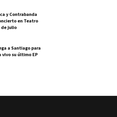
ica y Contrabanda
oncierto en Teatro
 de julio
ega a Santiago para
 vivo su último EP