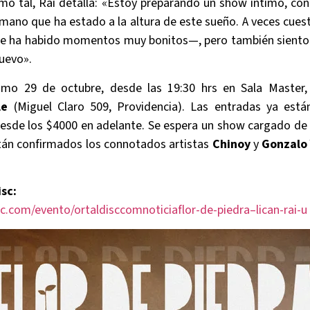
mo tal, Rai detalla: «Estoy preparando un show íntimo, con
ano que ha estado a la altura de este sueño. A veces cuest
ue ha habido momentos muy bonitos—, pero también siento
uevo».
ximo 29 de octubre, desde las 19:30 hrs en Sala Master
le
(Miguel Claro 509, Providencia). Las entradas ya está
esde los $4000 en adelante. Se espera un show cargado de 
stán confirmados los connotados artistas
Chinoy
y
Gonzalo
sc:
c.com/evento/ortaldisccomnoticiaflor-de-piedra–lican-rai-u