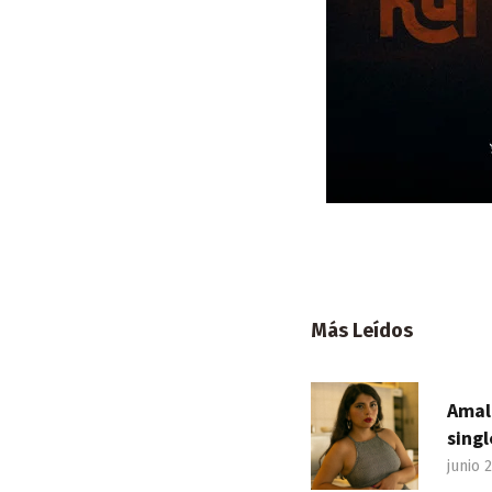
Más Leídos
Amal
singl
junio 