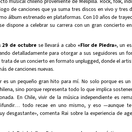
to musical chileno proveniente de Melipilla. Rock, folk, ind
logo de canciones que ya suma tres discos en vivo y tres 
imo álbum estrenado en plataformas. Con 10 años de trayect
 se dispone a celebrar su carrera con un gran concierto 
s 29 de octubre
se llevará a cabo
«Flor de Piedra»
, un e
rando detalladamente para otorgar a sus seguidores un fo
e trata de un concierto en formato unplugged, donde el artis
más de canciones nuevas.
r es un pequeño gran hito para mí. No solo porque es un
hilena, sino porque representa todo lo que implica sostener
nada. En Chile, vivir de la música independiente es remar
, difundir… todo recae en uno mismo, y eso —aunque 
y desgastante», comenta Rai sobre la experiencia de ag