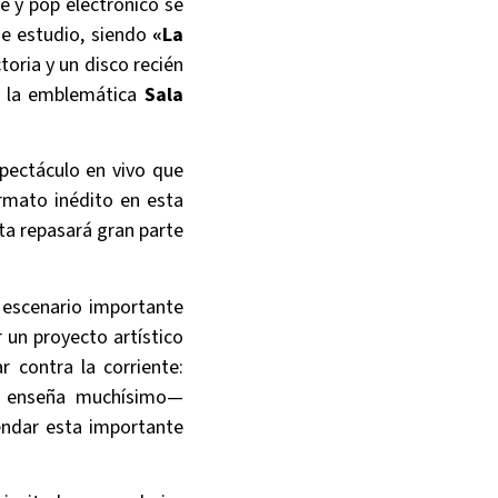
ie y pop electrónico se
de estudio, siendo
«La
oria y un disco recién
en la emblemática
Sala
spectáculo en vivo que
rmato inédito en esta
ta repasará gran parte
 escenario importante
 un proyecto artístico
 contra la corriente:
te enseña muchísimo—
endar esta importante