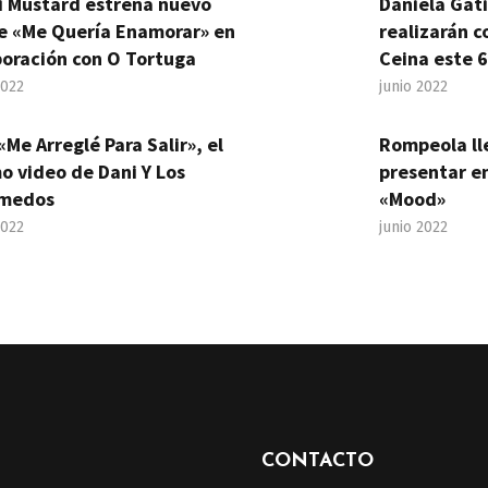
i Mustard estrena nuevo
Daniela Gat
le «Me Quería Enamorar» en
realizarán c
boración con O Tortuga
Ceina este 6
2022
junio 2022
«Me Arreglé Para Salir», el
Rompeola ll
o video de Dani Y Los
presentar en
medos
«Mood»
2022
junio 2022
CONTACTO