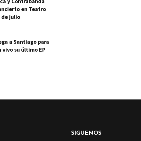
ica y Contrabanda
oncierto en Teatro
 de julio
ega a Santiago para
 vivo su último EP
SÍGUENOS