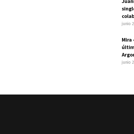
Juan
sing
cola
junio 
Mira 
últim
Argo
junio 