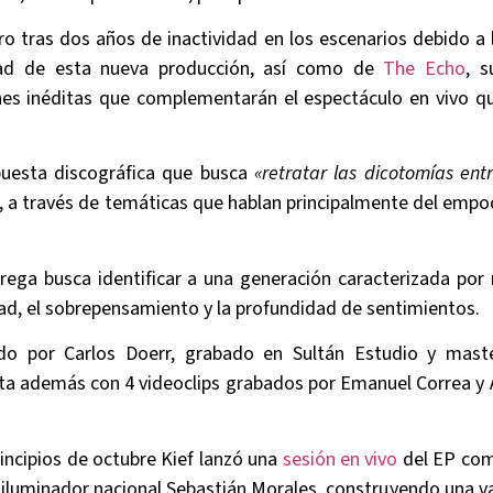
ro tras dos años de inactividad en los escenarios debido a
dad de esta nueva producción, así como de
The Echo
, s
es inéditas que complementarán el espectáculo en vivo qu
uesta discográfica que busca
«retratar las dicotomías entr
, a través de temáticas que hablan principalmente del emp
.
trega busca identificar a una generación caracterizada po
ad, el sobrepensamiento y la profundidad de sentimientos.
o por Carlos Doerr, grabado en Sultán Estudio y maste
ta además con 4 videoclips grabados por Emanuel Correa y 
rincipios de octubre Kief lanzó una
sesión en vivo
del EP com
 iluminador nacional Sebastián Morales, construyendo una 