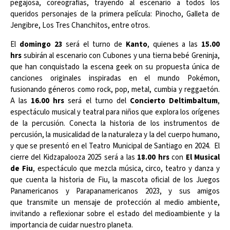
pegajosa, coreografías, trayendo al escenario a todos los
queridos personajes de la primera película: Pinocho, Galleta de
Jengibre, Los Tres Chanchitos, entre otros.
El
domingo 23
será el turno de
Kanto
, quienes a las
15.00
hrs
subirán al escenario con Cubones y una tierna bebé Greninja,
que han conquistado la escena geek on su propuesta única de
canciones originales inspiradas en el mundo Pokémon,
fusionando géneros como rock, pop, metal, cumbia y reggaetón.
A las
16.00 hrs
será el turno del
Concierto Deltimbaltum
,
espectáculo musical y teatral para niños que explora los orígenes
de la percusión. Conecta la historia de los instrumentos de
percusión, la musicalidad de la naturaleza y la del cuerpo humano,
y que se presentó en el Teatro Municipal de Santiago en 2024. El
cierre del Kidzapalooza 2025 será a las
18.00 hrs
con
El Musical
de Fiu
, espectáculo que mezcla música, circo, teatro y danza y
que cuenta la historia de Fiu, la mascota oficial de los Juegos
Panamericanos y Parapanamericanos 2023, y sus amigos
que transmite un mensaje de protección al medio ambiente,
invitando a reflexionar sobre el estado del medioambiente y la
importancia de cuidar nuestro planeta.