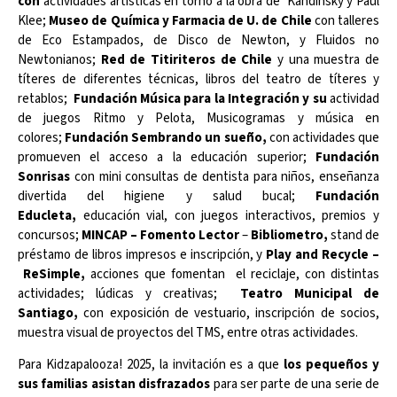
con
actividades artísticas en torno a la obra de Kandinsky y Paul
Klee;
Museo de Química y Farmacia de U. de Chile
con talleres
de Eco Estampados, de Disco de Newton, y Fluidos no
Newtonianos;
Red de Titiriteros de Chile
y una
muestra de
títeres de diferentes técnicas, libros del teatro de títeres y
retablos;
Fundación Música para la Integración y su
actividad
de juegos Ritmo y Pelota, Musicogramas y música en
colores;
Fundación Sembrando un sueño,
con actividades que
promueven el acceso a la educación superior;
Fundación
Sonrisas
con mini consultas de dentista para niños, enseñanza
divertida del higiene y salud bucal;
Fundación
Educleta,
educación vial, con juegos interactivos, premios y
concursos;
MINCAP – Fomento Lector
–
Bibliometro,
stand de
préstamo de libros impresos e inscripción, y
Play and Recycle –
ReSimple,
acciones que fomentan el reciclaje, con distintas
actividades; lúdicas y creativas;
Teatro Municipal de
Santiago,
con exposición de vestuario, inscripción de socios,
muestra visual de proyectos del TMS, entre otras actividades.
Para Kidzapalooza! 2025, la invitación es a que
los pequeños y
sus familias asistan disfrazados
para ser parte de una serie de