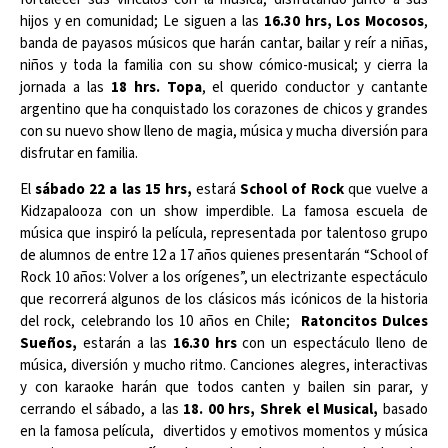
hijos y en comunidad; Le siguen a las
16.30 hrs,
Los Mocosos
,
banda de payasos músicos que harán cantar, bailar y reír a niñas,
niños y toda la familia con su show cómico-musical; y cierra la
jornada a las
18 hrs. Topa
, el querido conductor y cantante
argentino que ha conquistado los corazones de chicos y grandes
con su nuevo show lleno de magia, música y mucha diversión para
disfrutar en familia.
El
sábado 22 a las 15 hrs,
estará
School of Rock
que vuelve a
Kidzapalooza con un show imperdible. La famosa escuela de
música que inspiró la película, representada por talentoso grupo
de alumnos de entre 12 a 17 años quienes presentarán “School of
Rock 10 años: Volver a los orígenes”, un electrizante espectáculo
que recorrerá algunos de los clásicos más icónicos de la historia
del rock, celebrando los 10 años en Chile;
Ratoncitos Dulces
Sueños,
estarán a las
16.30 hrs
con un espectáculo lleno de
música, diversión y mucho ritmo. Canciones alegres, interactivas
y con karaoke harán que todos canten y bailen sin parar, y
cerrando el sábado, a las
18. 00 hrs, Shrek el Musical,
basado
en la famosa película, divertidos y emotivos momentos y música