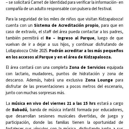
– se solicitará Carnet de Identidad para verificar la información- en
compañía de un adulto responsable con pulsera del festival.
Para la seguridad de los miles de niños que visitan Kidzapalooza!
cuenta con un
Sistema de Acreditación propio
, para que en
caso de extravío, el staff del área pueda contactar a los padres,
también permitirá el
Re – Ingreso al Parque
, luego de que
vuelvan de ir a dejar a sus hijos, y continuar disfrutando de
Lollapalooza Chile 2025.
Podrán acreditar a los más pequeños
en los accesos al Parque y en el área de Kidzapalooza.
El área contará con una completa
Zona de Servicios
equipada
con lactario, mudadores, puntos de hidratación y zona de
descanso. Además, habrá una exclusiva
Zona Lounge
para
disfrutar de las presentaciones a pocos metros del escenario,
junto con muchas sorpresas más.
La
música en vivo del
viernes 21 a las 15 hrs
estará a cargo
de
Babadú
, banda de música infantil formada por educadores,
que desarrollan sesiones musicales divertidas, de juego y
participación, donde las familias tienen la oportunidad de
fortalecer sus vínculos con la música, disfrutando junto a sus