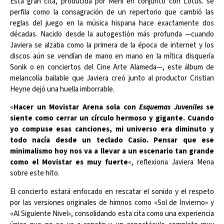
Esta gran cita, producida por Meni en conjunto con Lotus. se
perfila como la consagración de un repertorio que cambió las
reglas del juego en la música hispana hace exactamente dos
décadas. Nacido desde la autogestión más profunda —cuando
Javiera se alzaba como la primera de la época de internet y los
discos aún se vendían de mano en mano en la mítica disquería
Sonik o en conciertos del Cine Arte Alameda—, este álbum de
melancolía bailable que Javiera creó junto al productor Cristian
Heyne dejó una huella imborrable.
«
Hacer un Movistar Arena sola con
Esquemas Juveniles
se
siente como cerrar un círculo hermoso y gigante. Cuando
yo compuse esas canciones, mi universo era diminuto y
todo nacía desde un teclado Casio. Pensar que ese
minimalismo hoy nos va a llevar a un escenario tan grande
como el Movistar es muy fuerte
«, reflexiona Javiera Mena
sobre este hito.
El concierto estará enfocado en rescatar el sonido y el respeto
por las versiones originales de himnos como «Sol de Invierno» y
«Al Siguiente Nivel», consolidando esta cita como una experiencia