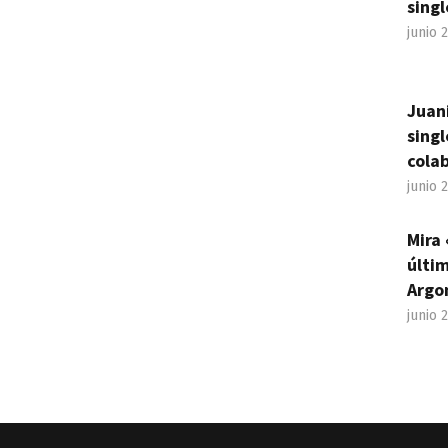
singl
junio 
Juan
sing
cola
junio 
Mira 
últim
Argo
junio 