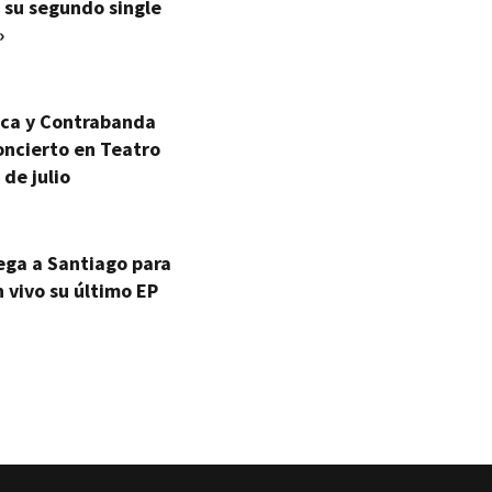
 su segundo single
»
ica y Contrabanda
oncierto en Teatro
 de julio
ega a Santiago para
 vivo su último EP