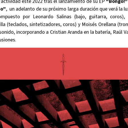
a actividad este 2022 tras el lanzamiento de su EP
“Bongo!”
o”
, un adelanto de su próximo larga duración que verá la l
ompuesto por Leonardo Salinas (bajo, guitarra, coros), 
lla (teclados, sintetizadores, coros) y Moisés Orellana (tro
sonido, incorporando a Cristian Aranda en la batería, Raúl V
usiones.