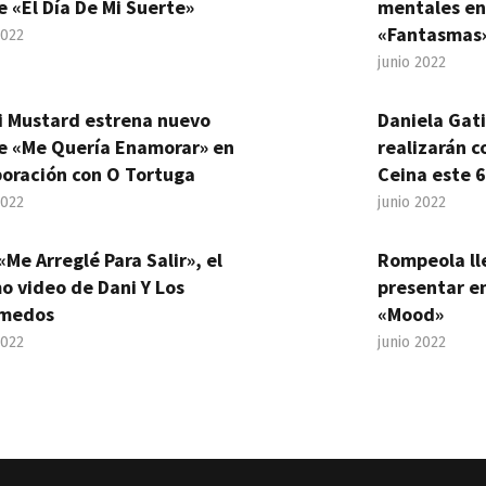
e «El Día De Mi Suerte»
mentales en
«Fantasmas
2022
junio 2022
i Mustard estrena nuevo
Daniela Gat
le «Me Quería Enamorar» en
realizarán c
boración con O Tortuga
Ceina este 6
2022
junio 2022
«Me Arreglé Para Salir», el
Rompeola ll
o video de Dani Y Los
presentar en
medos
«Mood»
2022
junio 2022