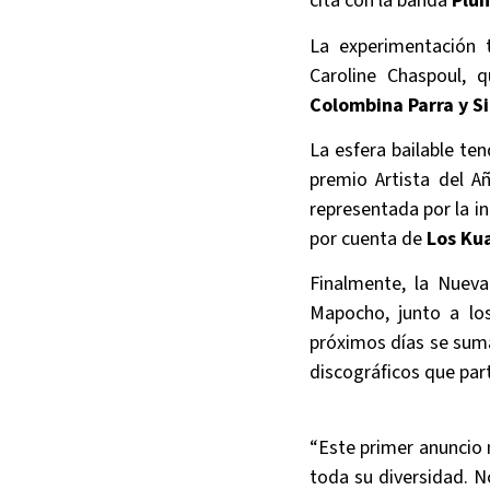
cita con la banda
Plu
La experimentación 
Caroline Chaspoul, 
Colombina Parra y Si
La esfera bailable te
premio Artista del A
representada por la i
por cuenta de
Los Kua
Finalmente, la Nueva
Mapocho, junto a l
próximos días se suma
discográficos que par
“Este primer anuncio 
toda su diversidad. N