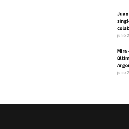
Juan
sing
cola
junio 
Mira 
últim
Argo
junio 