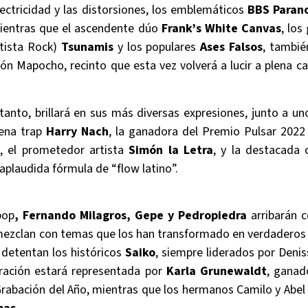
lectricidad y las distorsiones, los emblemáticos
BBS Paran
mientras que el ascendente dúo
Frank’s White Canvas
, lo
rtista Rock)
Tsunamis
y los populares
Ases Falsos
, tambié
ión Mapocho, recinto que esta vez volverá a lucir a plena 
tanto, brillará en sus más diversas expresiones, junto a u
cena trap
Harry Nach
, la ganadora del Premio Pulsar 2022
p
, el prometedor artista
Simón la Letra
, y la destacada 
 aplaudida fórmula de “flow latino”.
pop
, Fernando Milagros, Gepe y Pedropiedra
arribarán c
ezclan con temas que los han transformado en verdaderos c
 detentan los históricos
Saiko
, siempre liderados por Deni
ración estará representada por
Karla Grunewaldt
, ganad
Grabación del Año, mientras que los hermanos Camilo y Abel 