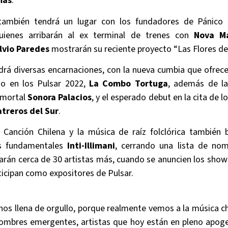
mas
.
también tendrá un lugar con los fundadores de Pánico
quienes arribarán al ex terminal de trenes con
Nova Ma
lvio Paredes
mostrarán su reciente proyecto “Las Flores del
ndrá diversas encarnaciones, con la nueva cumbia que ofrec
ño en los Pulsar 2022,
La Combo Tortuga
, además de la
nmortal
Sonora Palacios
, y el esperado debut en la cita de lo
treros del Sur
.
 Canción Chilena y la música de raíz folclórica también br
os fundamentales
Inti-Illimani
, cerrando una lista de no
rán cerca de 30 artistas más, cuando se anuncien los shows
ticipan como expositores de Pulsar.
nos llena de orgullo, porque realmente vemos a la música c
ombres emergentes, artistas que hoy están en pleno apogeo