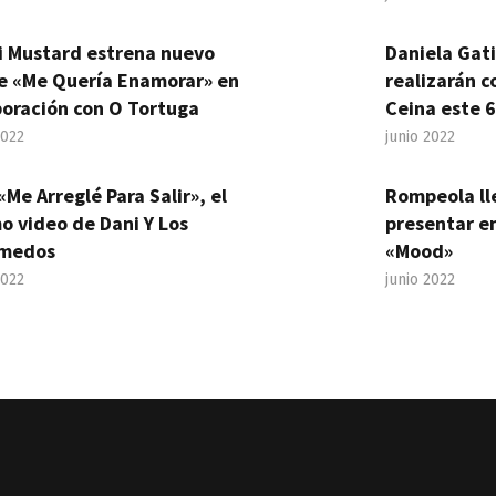
i Mustard estrena nuevo
Daniela Gat
le «Me Quería Enamorar» en
realizarán c
boración con O Tortuga
Ceina este 6
2022
junio 2022
«Me Arreglé Para Salir», el
Rompeola ll
o video de Dani Y Los
presentar en
medos
«Mood»
2022
junio 2022