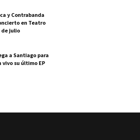
ica y Contrabanda
oncierto en Teatro
 de julio
ega a Santiago para
 vivo su último EP