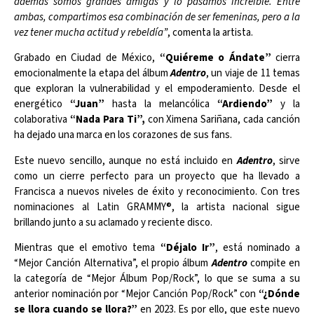
además somos grandes amigas y lo pasamos increíble. Entre
ambas, compartimos esa combinación de ser femeninas, pero a la
vez tener mucha actitud y rebeldía”
, comenta la artista.
Grabado en Ciudad de México,
“Quiéreme o Ándate”
cierra
emocionalmente la etapa del álbum
Adentro
, un viaje de 11 temas
que exploran la vulnerabilidad y el empoderamiento. Desde el
energético
“Juan”
hasta la melancólica
“Ardiendo”
y la
colaborativa
“Nada Para Ti”,
con Ximena Sariñana, cada canción
ha dejado una marca en los corazones de sus fans.
Este nuevo sencillo, aunque no está incluido en
Adentro
, sirve
como un cierre perfecto para un proyecto que ha llevado a
Francisca a nuevos niveles de éxito y reconocimiento. Con tres
nominaciones al Latin GRAMMY®, la artista nacional sigue
brillando junto a su aclamado y reciente disco.
Mientras que el emotivo tema
“Déjalo Ir”
, está nominado a
“Mejor Canción Alternativa”, el propio álbum
Adentro
compite en
la categoría de “Mejor Álbum Pop/Rock”, lo que se suma a su
anterior nominación por “Mejor Canción Pop/Rock” con
“¿Dónde
se llora cuando se llora?”
en 2023. Es por ello, que este nuevo