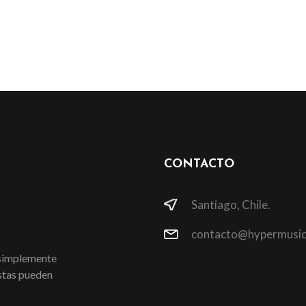
CONTACTO
Santiago, Chile.
contacto@hypermusic
 simplemente
istas pueden