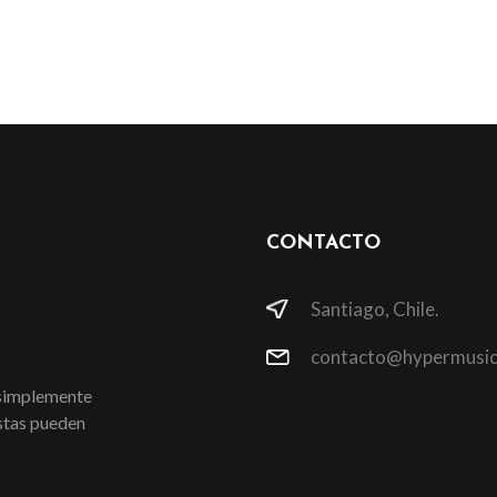
CONTACTO
Santiago, Chile.
contacto@hypermusic
 simplemente
istas pueden