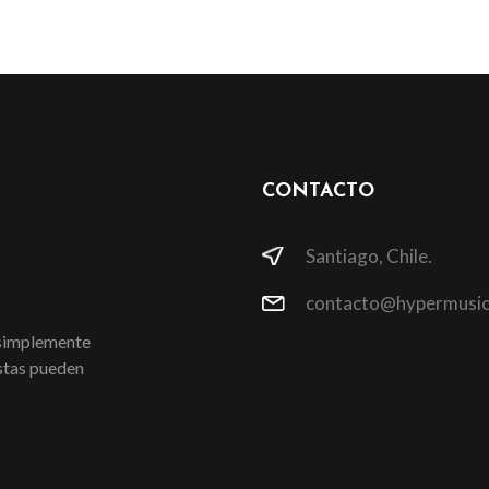
CONTACTO
Santiago, Chile.
contacto@hypermusic
 simplemente
istas pueden