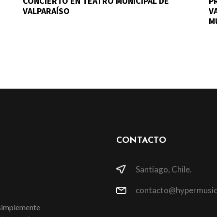
CONCIERTO EN TEATRO MUNICIPAL DE
P
VALPARAÍSO
V
M
CONTACTO
Santiago, Chile.
contacto@hypermusic
 simplemente