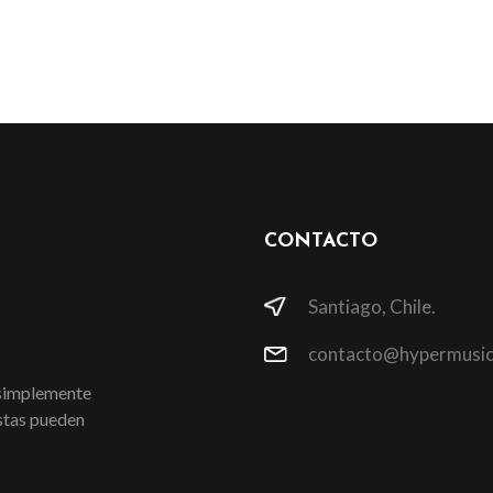
CONTACTO
Santiago, Chile.
contacto@hypermusic
 simplemente
istas pueden