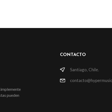
CONTACTO
Santiago, Chile.
contacto@hypermusic
 simplemente
istas pueden