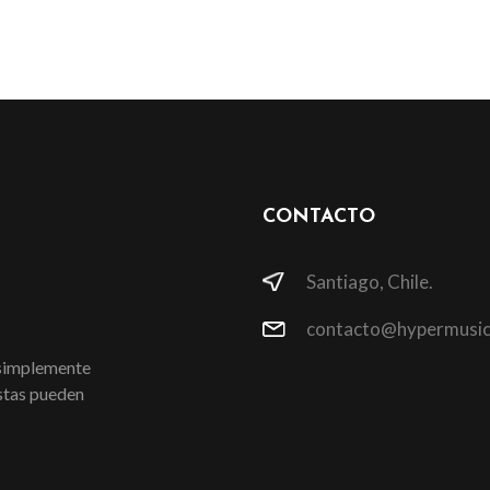
CONTACTO
Santiago, Chile.
contacto@hypermusic
 simplemente
istas pueden