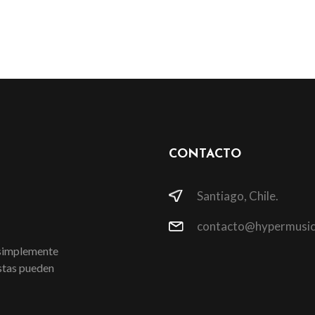
CONTACTO
Santiago, Chile.
contacto@hypermusic
 simplemente
istas pueden