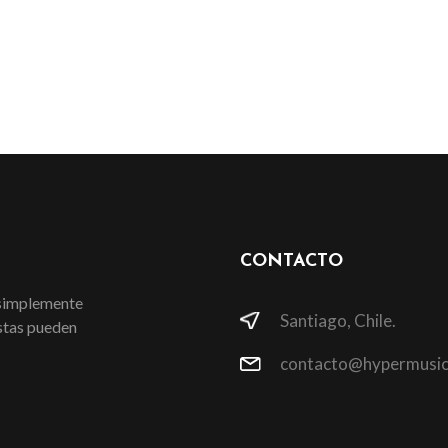
CONTACTO
 simplemente
Santiago, Chile.
istas pueden
contacto@hypermusic