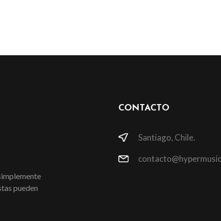
CONTACTO
Santiago, Chile.
contacto@hypermusic
 simplemente
istas pueden