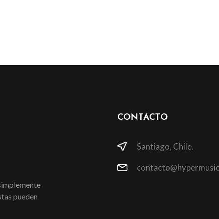
CONTACTO
Santiago, Chile.
contacto@hypermusic
 simplemente
istas pueden