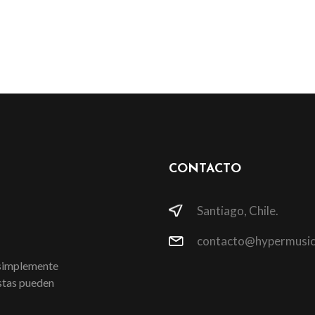
CONTACTO
Santiago, Chile.
contacto@hypermusic
 simplemente
istas pueden