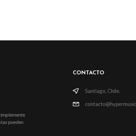
CONTACTO
Santiago, Chile.
contacto@hypermusic
 simplemente
istas pueden