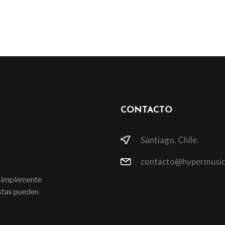
CONTACTO
Santiago, Chile.
contacto@hypermusic
 simplemente
istas pueden