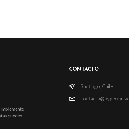
CONTACTO
Santiago, Chile.
contacto@hypermusic
 simplemente
istas pueden