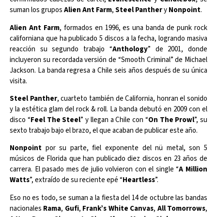
suman los grupos
Alien Ant Farm
,
Steel Panther
y
Nonpoint
.
Alien Ant Farm
, formados en 1996, es una banda de punk rock
californiana que ha publicado 5 discos a la fecha, logrando masiva
reacción su segundo trabajo “
Anthology
” de 2001, donde
incluyeron su recordada versión de “Smooth Criminal” de Michael
Jackson. La banda regresa a Chile seis años después de su única
visita.
Steel Panther
, cuarteto también de California, honran el sonido
y la estética glam del rock & roll. La banda debutó en 2009 con el
disco “
Feel The Steel
” y llegan a Chile con “
On The Prowl
”, su
sexto trabajo bajo el brazo, el que acaban de publicar este año.
Nonpoint
por su parte, fiel exponente del nü metal, son 5
músicos de Florida que han publicado diez discos en 23 años de
carrera. El pasado mes de julio volvieron con el single “
A Million
Watts
”, extraído de su reciente epé “
Heartless
”.
Eso no es todo, se suman a la fiesta del 14 de octubre las bandas
nacionales
Rama
,
Gufi
,
Frank’s White Canvas
,
All Tomorrows
,