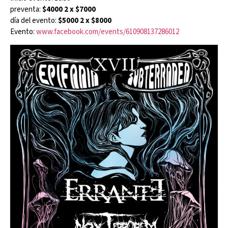
preventa:
$4000 2 x $7000
día del evento:
$5000 2 x $8000
Evento:
www.facebook.com/events/610908137286012