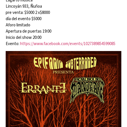
Lagarto música
Lincoyán 933, Ñuñoa
pre venta: $5000 2 x$8000
día del evento $5000
Aforo limitado
Apertura de puertas 19:00
Inicio del show 20:00
Evento:
https://www.facebook.com/events/1027389854599085