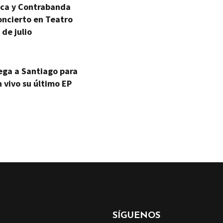
ica y Contrabanda
oncierto en Teatro
 de julio
ega a Santiago para
 vivo su último EP
SÍGUENOS