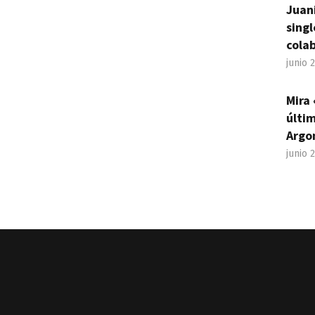
Juan
sing
cola
junio 
Mira 
últim
Argo
junio 