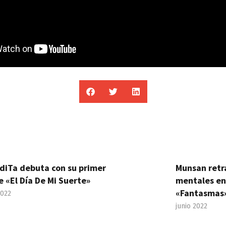
diTa debuta con su primer
Munsan retr
e «El Día De Mi Suerte»
mentales en
«Fantasmas
2022
junio 2022