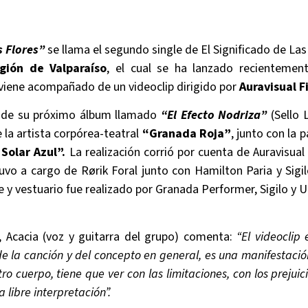
s Flores”
se llama el segundo single de El Significado de Las
gión de Valparaíso
, el cual se ha lanzado recientemen
 viene acompañado de un videoclip dirigido por
Auravisual F
o de su próximo álbum llamado
“El Efecto Nodriza”
(Sello 
e la artista corpórea-teatral
“Granada Roja”
, junto con la p
Solar Azul”.
La realización corrió por cuenta de Auravisual
uvo a cargo de Rørik Foral junto con Hamilton Paria y Sig
je y vestuario fue realizado por Granada Performer, Sigilo y U
, Acacia (voz y guitarra del grupo) comenta:
“El videoclip
 de la canción y del concepto en general, es una manifestac
o cuerpo, tiene que ver con las limitaciones, con los prejuici
a libre interpretación”.