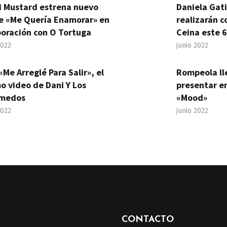
i Mustard estrena nuevo
Daniela Gat
le «Me Quería Enamorar» en
realizarán c
boración con O Tortuga
Ceina este 6
2022
junio 2022
«Me Arreglé Para Salir», el
Rompeola ll
o video de Dani Y Los
presentar en
medos
«Mood»
2022
junio 2022
CONTACTO