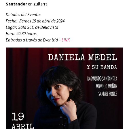
Santander
en guitarra.
Detalles del Evento:
Fecha: Viernes 19 de abril de 2024
Lugar: Sala SCD de Bellavista
Hora: 20:30 horas.
Entradas a través de Eventrid –
LINK