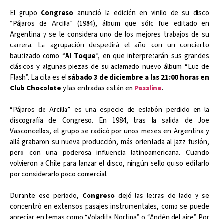
El grupo
Congreso
anunció la edición en vinilo de su disco
“Pájaros de Arcilla” (1984), álbum que sólo fue editado en
Argentina y se le considera uno de los mejores trabajos de su
carrera. La agrupación despedirá el año con un concierto
bautizado como “
Al Toque
”, en que interpretarán sus grandes
clásicos y algunas piezas de su aclamado nuevo álbum “Luz de
Flash”. La cita es el
sábado 3 de diciembre a las 21:00 horas en
Club Chocolate
y las entradas están en
Passline
.
“Pájaros de Arcilla” es una especie de eslabón perdido en la
discografía de Congreso. En 1984, tras la salida de Joe
Vasconcellos, el grupo se radicó por unos meses en Argentina y
allá grabaron su nueva producción, más orientada al jazz fusión,
pero con una poderosa influencia latinoamericana. Cuando
volvieron a Chile para lanzar el disco, ningún sello quiso editarlo
por considerarlo poco comercial.
Durante ese periodo,
Congreso
dejó las letras de lado y se
concentró en extensos pasajes instrumentales, como se puede
apreciar en temas como “Voladita Nortina” o “Andén del aire”. Por