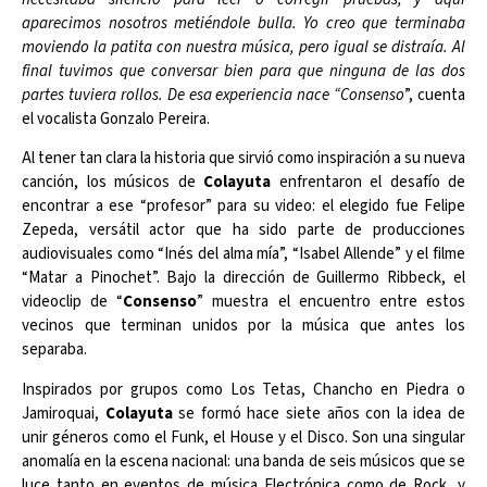
aparecimos nosotros metiéndole bulla. Yo creo que terminaba
moviendo la patita con nuestra música, pero igual se distraía. Al
final tuvimos que conversar bien para que ninguna de las dos
partes tuviera rollos. De esa experiencia nace “Consenso
”, cuenta
el vocalista Gonzalo Pereira.
Al tener tan clara la historia que sirvió como inspiración a su nueva
canción, los músicos de
Colayuta
enfrentaron el desafío de
encontrar a ese “profesor” para su video: el elegido fue Felipe
Zepeda, versátil actor que ha sido parte de producciones
audiovisuales como “Inés del alma mía”, “Isabel Allende” y el filme
“Matar a Pinochet”. Bajo la dirección de Guillermo Ribbeck, el
videoclip de “
Consenso
” muestra el encuentro entre estos
vecinos que terminan unidos por la música que antes los
separaba.
Inspirados por grupos como Los Tetas, Chancho en Piedra o
Jamiroquai,
Colayuta
se formó hace siete años con la idea de
unir géneros como el Funk, el House y el Disco. Son una singular
anomalía en la escena nacional: una banda de seis músicos que se
luce tanto en eventos de música Electrónica como de Rock, y