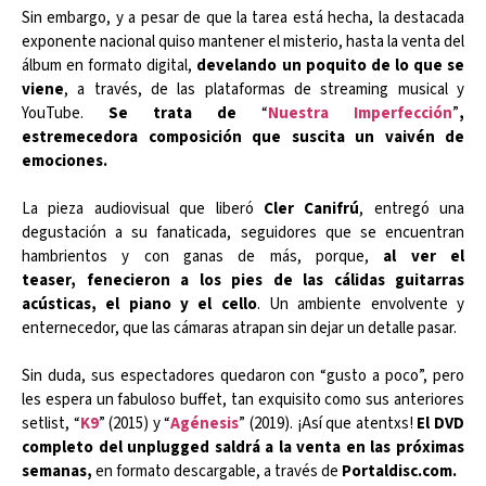
Sin embargo, y a pesar de que la tarea está hecha, la destacada
exponente nacional quiso mantener el misterio, hasta la venta del
álbum en formato digital,
develando un poquito de lo que se
viene
, a través, de las plataformas de streaming musical y
YouTube.
Se trata de
“
Nuestra Imperfección
”
,
estremecedora composición que suscita un vaivén de
emociones.
La pieza audiovisual que liberó
Cler Canifrú
, entregó una
degustación a su fanaticada, seguidores que se encuentran
hambrientos y con ganas de más, porque,
al ver el
teaser, fenecieron a los pies de las cálidas guitarras
acústicas, el piano y el cello
. Un ambiente envolvente y
enternecedor, que las cámaras atrapan sin dejar un detalle pasar.
Sin duda, sus espectadores quedaron con “gusto a poco”, pero
les espera un fabuloso buffet, tan exquisito como sus anteriores
setlist, “
K9
” (2015) y “
Agénesis
” (2019). ¡Así que atentxs!
El DVD
completo del unplugged saldrá a la venta en las próximas
semanas,
en formato descargable, a través de
Portaldisc.com.