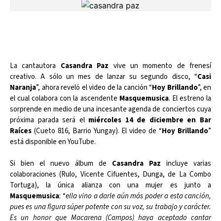
La cantautora
Casandra Paz
vive un momento de frenesí
creativo. A sólo un mes de lanzar su segundo disco, “
Casi
Naranja
”, ahora reveló el video de la canción “
Hoy Brillando
”, en
el cual colabora con la ascendente
Masquemusica
. El estreno la
sorprende en medio de una incesante agenda de conciertos cuya
próxima parada será el
miércoles 14 de diciembre en Bar
Raíces
(Cueto 816, Barrio Yungay). El video de “
Hoy Brillando
”
está disponible en YouTube.
Si bien el nuevo álbum de
Casandra Paz
incluye varias
colaboraciones (Rulo, Vicente Cifuentes, Dunga, de La Combo
Tortuga), la única alianza con una mujer es junto a
Masquemusica
: “
ella vino a darle aún más poder a esta canción,
pues es una figura súper potente con su voz, su trabajo y carácter.
Es un honor que Macarena (Campos) haya aceptado cantar