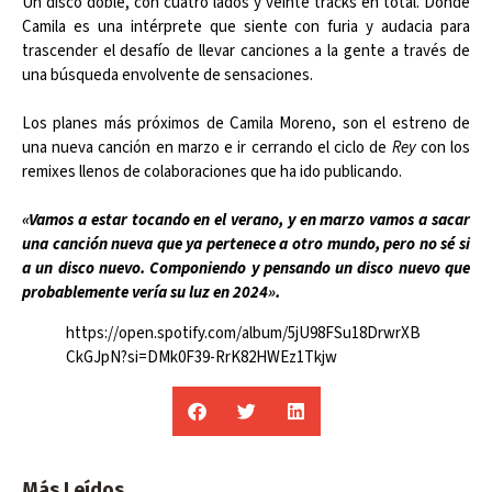
Un disco doble, con cuatro lados y veinte tracks en total. Donde
Camila es una intérprete que siente con furia y audacia para
trascender el desafío de llevar canciones a la gente a través de
una búsqueda envolvente de sensaciones.
Los planes más próximos de Camila Moreno, son el estreno de
una nueva canción en marzo e ir cerrando el ciclo de
Rey
con los
remixes llenos de colaboraciones que ha ido publicando.
«Vamos a estar tocando en el verano, y en marzo vamos a sacar
una canción nueva que ya pertenece a otro mundo, pero no sé si
a un disco nuevo. Componiendo y pensando un disco nuevo que
probablemente vería su luz en 2024».
https://open.spotify.com/album/5jU98FSu18DrwrXB
CkGJpN?si=DMk0F39-RrK82HWEz1Tkjw
Más Leídos