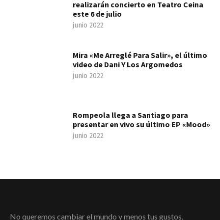
realizarán concierto en Teatro Ceina
este 6 de julio
junio 2022
Mira «Me Arreglé Para Salir», el último
video de Dani Y Los Argomedos
junio 2022
Rompeola llega a Santiago para
presentar en vivo su último EP «Mood»
junio 2022
No queremos cambiar el mundo y menos tus gustos,