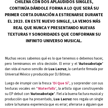
CHILENA CON DOS APLAUDIDOS SINGLES,
CONTINÚA DÁNDOLE FORMA A LO QUE SERÁ SU
PRIMER CORTA DURACIÓN A ESTRENARSE DURANTE
EL 2023. EN ESTE NUEVO SINGLE, LA VEMOS MÁS
REAL QUE NUNCA Y PRESENTANDO NUEVAS
TEXTURAS Y SONORIDADES QUE CONFORMAN SU
INFINITO UNIVERSO MUSICAL.
Muchas veces sabemos qué es lo que tenemos o debemos hacer,
pero terminamos en otra decisión. El error y el
‘Autosabotaje’
dan vida al nuevo sencillo de
Lua Lacruz
, la cantante firmada por
Universal México y producida por DJ Bitman.
Luego de irrumpir con la fresca
‘Di Que Sí’
, y sorprender con sus
texturas vocales en ‘
‘Waterfalls’
, la artista sigue construyendo
su EP debut con
‘Autosabotaje’
. Fiel a la buena factura musical y
producción que ha presentado,
Lua Lacruz
nos regala un single
sobre la humana experiencia que es errar; aferrarse a alguien que