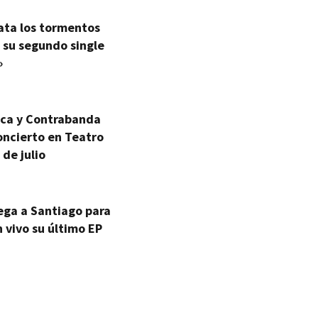
ata los tormentos
 su segundo single
»
ica y Contrabanda
oncierto en Teatro
 de julio
ega a Santiago para
 vivo su último EP