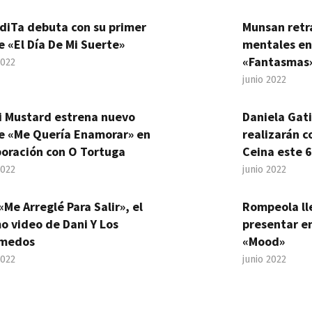
diTa debuta con su primer
Munsan retr
e «El Día De Mi Suerte»
mentales en
«Fantasmas
2022
junio 2022
i Mustard estrena nuevo
Daniela Gat
le «Me Quería Enamorar» en
realizarán c
boración con O Tortuga
Ceina este 6
2022
junio 2022
«Me Arreglé Para Salir», el
Rompeola ll
o video de Dani Y Los
presentar en
medos
«Mood»
2022
junio 2022