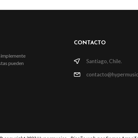
CONTACTO
 simplemente
Santiago, Chile.
istas pueden
contacto@hypermusic