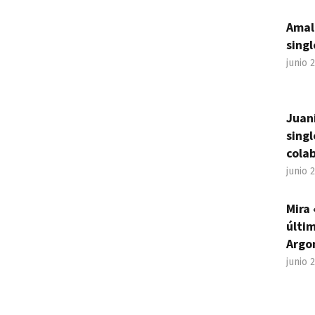
Amal
singl
junio 
Juan
sing
cola
junio 
Mira 
últim
Argo
junio 