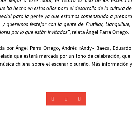
por llegar a este lugar, el Teatro es uno de los escenario
que ha hecho en estos años para el desarrollo de la cultura d
pecial para la gente ya que estamos comenzando a preparar 
 y queremos festejar con la gente de Frutillar, Llanquihue,
ores por lo que están invitados”
, relata Ángel Parra Orrego.
a por Ángel Parra Orrego, Andrés «Andy» Baeza, Eduardo
elada que estará marcada por un tono de celebración, que i
úsica chilena sobre el escenario sureño. Más información 