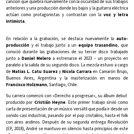
canción que quiebra nuevamente con la oscuridad de sus trabajos
anteriores y una producción donde los bajos y la guitarra eléctrica
actúan como protagonistas y contrastan con la
voz y letra
intimista
.
En relación a la grabación, se destaca nuevamente la
auto-
producción
y el trabajo junto a un
equipo trasandino
, que
conoció durante las grabaciones de su tercer disco trabajado
junto a
Daniel Melero
a estrenarse el 2023 – un proyecto en
paralelo a la salida de su segundo disco. La mezcla estuvo a cargo
de
Matias L. Catu Suarez
y
Nicola Carrara
en Camarón Brujo,
Buenos Aires, Argentina y la masterización en manos de
Francisco Holzmann
, Santiago, Chile.
Su carrera comenzó con »Derecho a progresar«, su álbum debut
producido por
Cristián Heyne
. Este primer trabajo sirvió como
carta de presentación de un músico versátil que podía ir desde un
sonido casi industrial, pasando por el pop cristalino, hasta el folk
con aires andinos. Después de su segunda entrega Revolución
(EP, 2018), André se mantuvo en silencio hasta principios de este